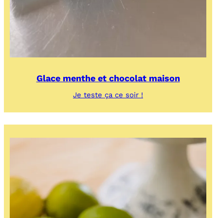
Glace menthe et chocolat maison
:
Je teste ça ce soir !
Glace
menthe
et
chocolat
maison