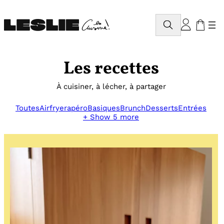
Aller
au
Rechercher
contenu
Les recettes
À cuisiner, à lécher, à partager
Toutes
Airfryer
apéro
Basiques
Brunch
Desserts
Entrées
+ Show 5 more