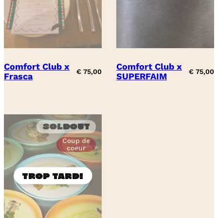
Comfort Club x
Comfort Club x
€
75,00
€
75,00
Frasca
SUPERFAIM
Soldout
Coup de
coeur