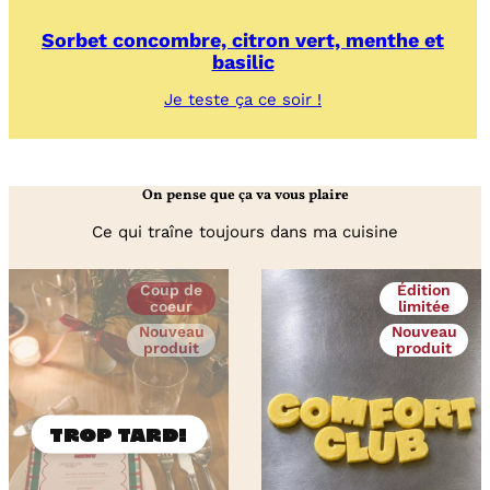
Sorbet concombre, citron vert, menthe et
basilic
:
Je teste ça ce soir !
Sorbet
concombre,
citron
vert,
On pense que ça va vous plaire
menthe
et
Ce qui traîne toujours dans ma cuisine
basilic
Coup de
Édition
coeur
limitée
Nouveau
Nouveau
produit
produit