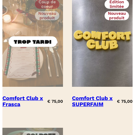
Coup de
Édition
coeur
limitée
Nouveau
Nouveau
produit
produit
Comfort Club x
Comfort Club x
€
75,00
€
75,00
Frasca
SUPERFAIM