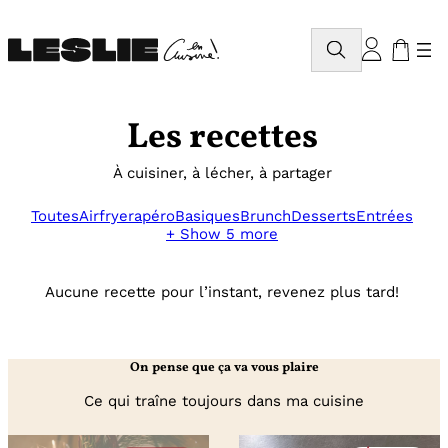
Aller
au
Rechercher
contenu
Les recettes
À cuisiner, à lécher, à partager
Toutes
Airfryer
apéro
Basiques
Brunch
Desserts
Entrées
+ Show 5 more
Aucune recette pour l’instant, revenez plus tard!
On pense que ça va vous plaire
Ce qui traîne toujours dans ma cuisine