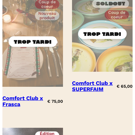
Coup de
Soldout
coeur
Coup de
Nouveau
coeur
produit
Comfort Club x
€
65,00
SUPERFAIM
Comfort Club x
€
75,00
Frasca
Édition