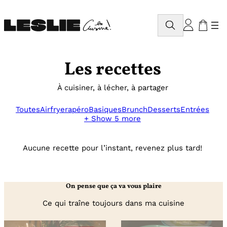
Aller
au
Rechercher
contenu
Les recettes
À cuisiner, à lécher, à partager
Toutes
Airfryer
apéro
Basiques
Brunch
Desserts
Entrées
+ Show 5 more
Aucune recette pour l’instant, revenez plus tard!
On pense que ça va vous plaire
Ce qui traîne toujours dans ma cuisine