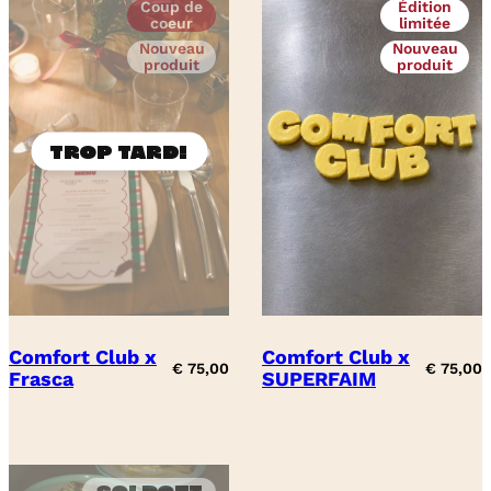
Coup de
Édition
coeur
limitée
Nouveau
Nouveau
produit
produit
Comfort Club x
Comfort Club x
€
75,00
€
75,00
Frasca
SUPERFAIM