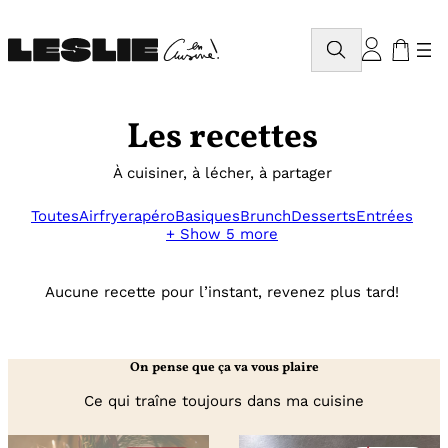
Aller
au
Rechercher
contenu
Les recettes
À cuisiner, à lécher, à partager
Toutes
Airfryer
apéro
Basiques
Brunch
Desserts
Entrées
+ Show 5 more
Aucune recette pour l’instant, revenez plus tard!
On pense que ça va vous plaire
Ce qui traîne toujours dans ma cuisine