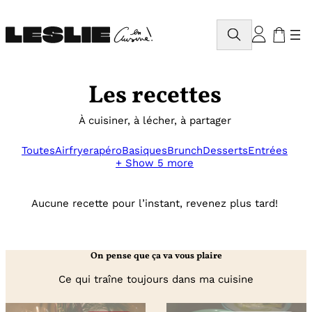
Aller
au
Rechercher
contenu
Les recettes
À cuisiner, à lécher, à partager
Toutes
Airfryer
apéro
Basiques
Brunch
Desserts
Entrées
+ Show 5 more
Aucune recette pour l’instant, revenez plus tard!
On pense que ça va vous plaire
Ce qui traîne toujours dans ma cuisine