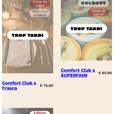
Coup de
Soldout
coeur
Coup de
Nouveau
coeur
produit
Comfort Club x
€
65,00
SUPERFAIM
Comfort Club x
€
75,00
Frasca
Édition