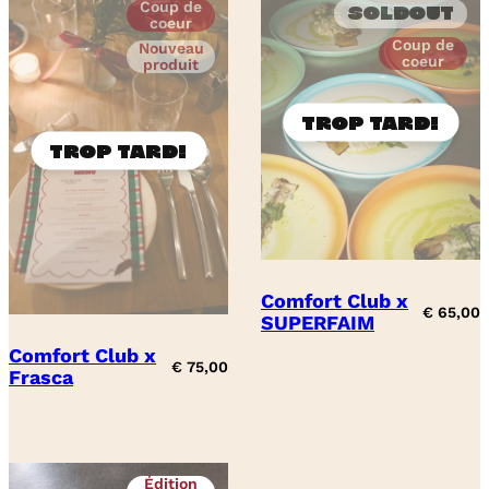
Coup de
Soldout
coeur
Coup de
Nouveau
coeur
produit
Comfort Club x
€
65,00
SUPERFAIM
Comfort Club x
€
75,00
Frasca
Édition