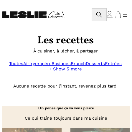
Aller
au
Rechercher
contenu
Les recettes
À cuisiner, à lécher, à partager
Toutes
Airfryer
apéro
Basiques
Brunch
Desserts
Entrées
+ Show 5 more
Aucune recette pour l’instant, revenez plus tard!
On pense que ça va vous plaire
Ce qui traîne toujours dans ma cuisine