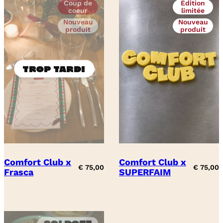
Coup de
Édition
coeur
limitée
Nouveau
Nouveau
produit
produit
Comfort Club x
Comfort Club x
€
75,00
€
75,00
Frasca
SUPERFAIM