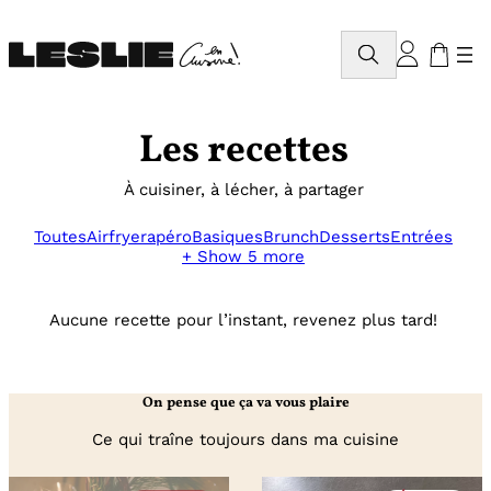
Aller
au
Rechercher
contenu
Les recettes
À cuisiner, à lécher, à partager
Toutes
Airfryer
apéro
Basiques
Brunch
Desserts
Entrées
+ Show 5 more
Aucune recette pour l’instant, revenez plus tard!
On pense que ça va vous plaire
Ce qui traîne toujours dans ma cuisine