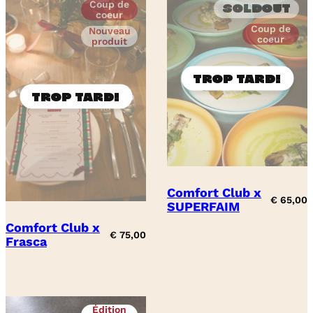
Coup de
Soldout
coeur
Coup de
Nouveau
coeur
produit
Comfort Club x
€
65,00
SUPERFAIM
Comfort Club x
€
75,00
Frasca
Édition