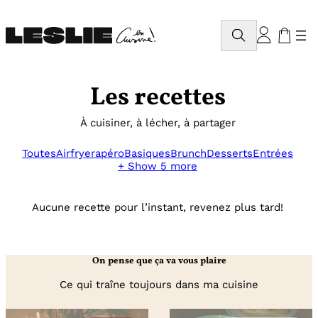
Aller
au
Rechercher
contenu
Les recettes
À cuisiner, à lécher, à partager
Toutes
Airfryer
apéro
Basiques
Brunch
Desserts
Entrées
+ Show 5 more
Aucune recette pour l’instant, revenez plus tard!
On pense que ça va vous plaire
Ce qui traîne toujours dans ma cuisine