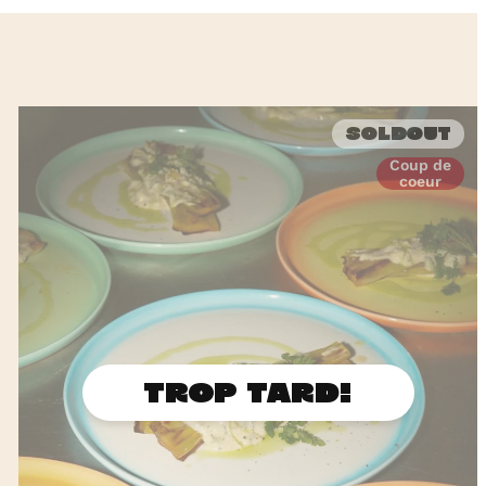
Soldout
Coup de
coeur