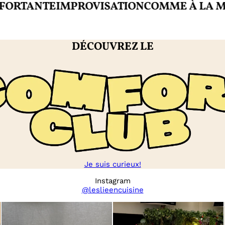
TANTE
IMPROVISATION
COMME À LA MAIS
DÉCOUVREZ LE
Je suis curieux!
Instagram
@leslieencuisine