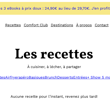
s 3 eBooks à prix doux : 24,90€ au lieu de 29,70€. J’en profi
Recettes
Comfort Club
Destinations
À propos
Contact
Les recettes
À cuisiner, à lécher, à partager
tes
Airfryer
apéro
Basiques
Brunch
Desserts
Entrées
+ Show 5 m
Aucune recette pour l’instant, revenez plus tard!