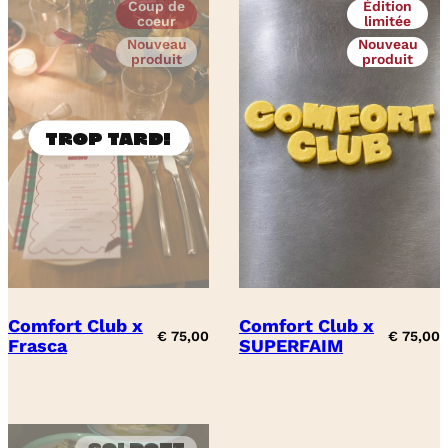
Coup de
Édition
coeur
limitée
Nouveau
Nouveau
produit
produit
Comfort Club x
Comfort Club x
€
75,00
€
75,00
Frasca
SUPERFAIM