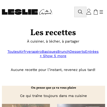
Aller
au
Rechercher
contenu
Les recettes
À cuisiner, à lécher, à partager
Toutes
Airfryer
apéro
Basiques
Brunch
Desserts
Entrées
+ Show 5 more
Aucune recette pour l’instant, revenez plus tard!
On pense que ça va vous plaire
Ce qui traîne toujours dans ma cuisine