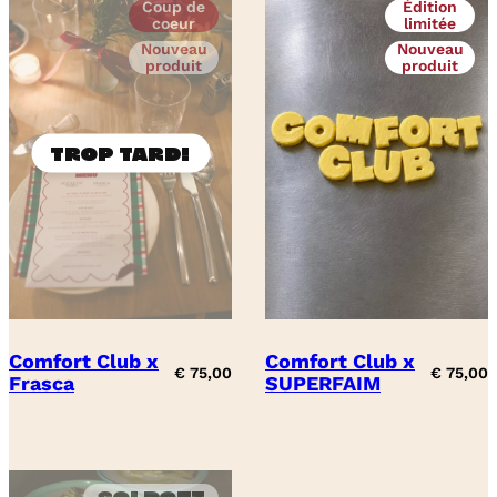
Coup de
Édition
coeur
limitée
Nouveau
Nouveau
produit
produit
Comfort Club x
Comfort Club x
€
75,00
€
75,00
Frasca
SUPERFAIM