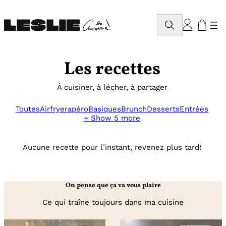
Aller
au
Rechercher
contenu
Les recettes
À cuisiner, à lécher, à partager
Toutes
Airfryer
apéro
Basiques
Brunch
Desserts
Entrées
+ Show 5 more
Aucune recette pour l’instant, revenez plus tard!
On pense que ça va vous plaire
Ce qui traîne toujours dans ma cuisine