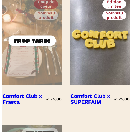
Coup de
Édition
coeur
limitée
Nouveau
Nouveau
produit
produit
Comfort Club x
Comfort Club x
€
75,00
€
75,00
Frasca
SUPERFAIM