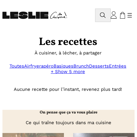
Aller
au
Rechercher
contenu
Les recettes
À cuisiner, à lécher, à partager
Toutes
Airfryer
apéro
Basiques
Brunch
Desserts
Entrées
+ Show 5 more
Aucune recette pour l’instant, revenez plus tard!
On pense que ça va vous plaire
Ce qui traîne toujours dans ma cuisine