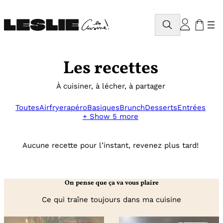
Aller
au
Rechercher
contenu
Les recettes
À cuisiner, à lécher, à partager
Toutes
Airfryer
apéro
Basiques
Brunch
Desserts
Entrées
+ Show 5 more
Aucune recette pour l’instant, revenez plus tard!
On pense que ça va vous plaire
Ce qui traîne toujours dans ma cuisine