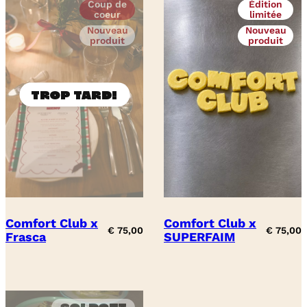
Coup de
Édition
coeur
limitée
Nouveau
Nouveau
produit
produit
Comfort Club x
Comfort Club x
€
75,00
€
75,00
Frasca
SUPERFAIM