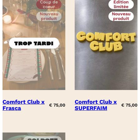
Coup de
Édition
coeur
limitée
Nouveau
Nouveau
produit
produit
Comfort Club x
Comfort Club x
€
75,00
€
75,00
Frasca
SUPERFAIM