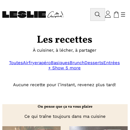
Aller
au
Rechercher
contenu
Les recettes
À cuisiner, à lécher, à partager
Toutes
Airfryer
apéro
Basiques
Brunch
Desserts
Entrées
+ Show 5 more
Aucune recette pour l’instant, revenez plus tard!
On pense que ça va vous plaire
Ce qui traîne toujours dans ma cuisine