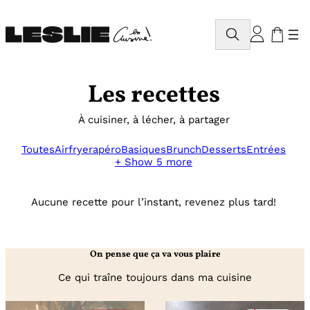
Aller
au
Rechercher
contenu
Les recettes
À cuisiner, à lécher, à partager
Toutes
Airfryer
apéro
Basiques
Brunch
Desserts
Entrées
+ Show 5 more
Aucune recette pour l’instant, revenez plus tard!
On pense que ça va vous plaire
Ce qui traîne toujours dans ma cuisine