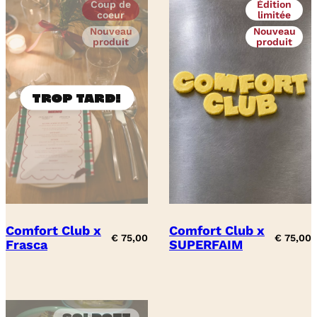
Coup de
Édition
coeur
limitée
Nouveau
Nouveau
produit
produit
Comfort Club x
Comfort Club x
€
75,00
€
75,00
Frasca
SUPERFAIM