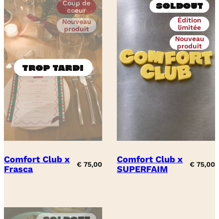
Coup de
Soldout
coeur
Édition
Nouveau
limitée
produit
Nouveau
produit
Comfort Club x
Comfort Club x
€
75,00
€
75,00
Frasca
SUPERFAIM