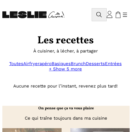
Aller
au
Rechercher
contenu
Les recettes
À cuisiner, à lécher, à partager
Toutes
Airfryer
apéro
Basiques
Brunch
Desserts
Entrées
+ Show 5 more
Aucune recette pour l’instant, revenez plus tard!
On pense que ça va vous plaire
Ce qui traîne toujours dans ma cuisine