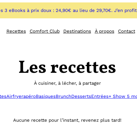
s 3 eBooks à prix doux : 24,90€ au lieu de 29,70€. J’en profi
Recettes
Comfort Club
Destinations
À propos
Contact
Les recettes
À cuisiner, à lécher, à partager
tes
Airfryer
apéro
Basiques
Brunch
Desserts
Entrées
+ Show 5 m
Aucune recette pour l’instant, revenez plus tard!