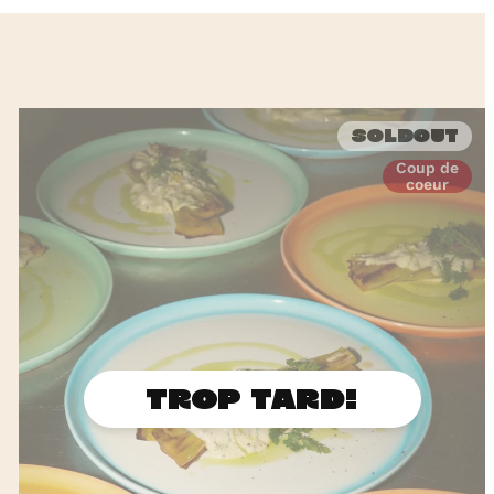
Soldout
Coup de
coeur