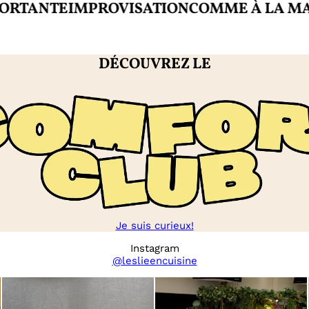
ANTE
IMPROVISATION
COMME À LA MAISO
DÉCOUVREZ LE
Je suis curieux!
Instagram
@leslieencuisine