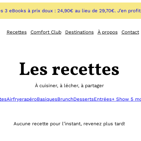
s 3 eBooks à prix doux : 24,90€ au lieu de 29,70€. J’en profi
Recettes
Comfort Club
Destinations
À propos
Contact
Les recettes
À cuisiner, à lécher, à partager
tes
Airfryer
apéro
Basiques
Brunch
Desserts
Entrées
+ Show 5 m
Aucune recette pour l’instant, revenez plus tard!