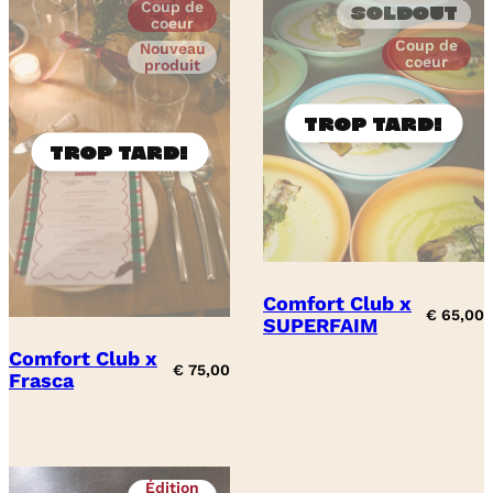
Coup de
Soldout
coeur
Coup de
Nouveau
coeur
produit
Comfort Club x
€
65,00
SUPERFAIM
Comfort Club x
€
75,00
Frasca
Édition