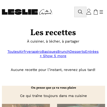
Aller
au
Rechercher
contenu
Les recettes
À cuisiner, à lécher, à partager
Toutes
Airfryer
apéro
Basiques
Brunch
Desserts
Entrées
+ Show 5 more
Aucune recette pour l’instant, revenez plus tard!
On pense que ça va vous plaire
Ce qui traîne toujours dans ma cuisine