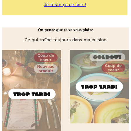
:
Je teste ça ce soir !
Potage
aux
chicons
braisés
On pense que ça va vous plaire
et
lardons
Ce qui traîne toujours dans ma cuisine
fumés
Coup de
Soldout
coeur
Coup de
Nouveau
coeur
produit