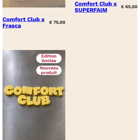
Comfort Club x
€
65,00
SUPERFAIM
Comfort Club x
€
75,00
Frasca
Édition
limitée
Nouveau
produit