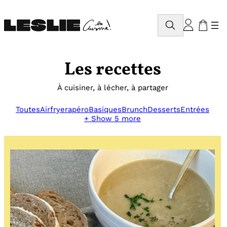
Aller
au
Rechercher
contenu
Les recettes
À cuisiner, à lécher, à partager
Toutes
Airfryer
apéro
Basiques
Brunch
Desserts
Entrées
+ Show 5 more