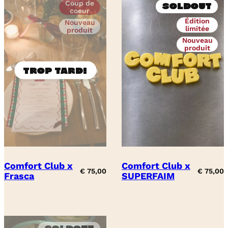
Coup de
Soldout
coeur
Édition
Nouveau
limitée
produit
Nouveau
produit
Comfort Club x
Comfort Club x
€
75,00
€
75,00
Frasca
SUPERFAIM