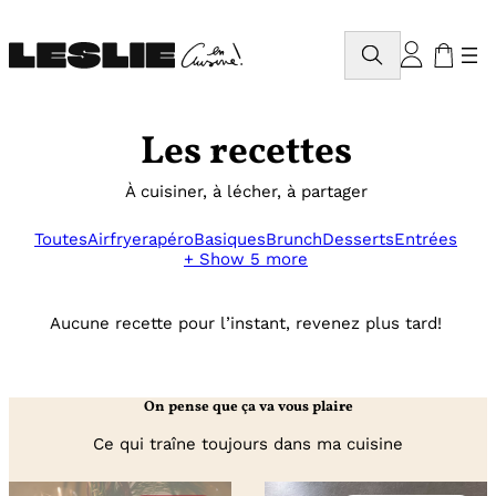
Aller
au
Rechercher
contenu
Les recettes
À cuisiner, à lécher, à partager
Toutes
Airfryer
apéro
Basiques
Brunch
Desserts
Entrées
+ Show 5 more
Aucune recette pour l’instant, revenez plus tard!
On pense que ça va vous plaire
Ce qui traîne toujours dans ma cuisine