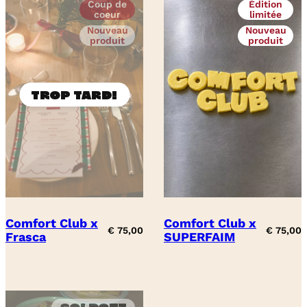
Coup de
Édition
coeur
limitée
Nouveau
Nouveau
produit
produit
Comfort Club x
Comfort Club x
€
75,00
€
75,00
Frasca
SUPERFAIM