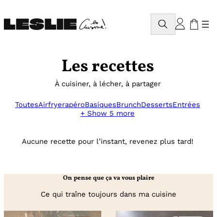
Aller
au
Rechercher
contenu
Les recettes
À cuisiner, à lécher, à partager
Toutes
Airfryer
apéro
Basiques
Brunch
Desserts
Entrées
+ Show 5 more
Aucune recette pour l’instant, revenez plus tard!
On pense que ça va vous plaire
Ce qui traîne toujours dans ma cuisine