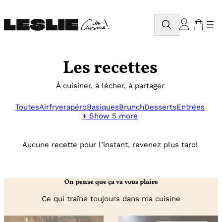
Aller
au
Rechercher
contenu
Les recettes
À cuisiner, à lécher, à partager
Toutes
Airfryer
apéro
Basiques
Brunch
Desserts
Entrées
+ Show 5 more
Aucune recette pour l’instant, revenez plus tard!
On pense que ça va vous plaire
Ce qui traîne toujours dans ma cuisine