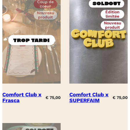
Coup de
Soldout
coeur
Édition
Nouveau
limitée
produit
Nouveau
produit
Comfort Club x
Comfort Club x
€
75,00
€
75,00
Frasca
SUPERFAIM