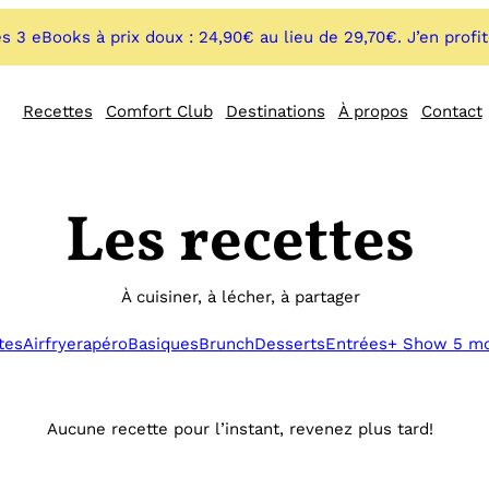
s 3 eBooks à prix doux : 24,90€ au lieu de 29,70€. J’en profi
Recettes
Comfort Club
Destinations
À propos
Contact
Les recettes
À cuisiner, à lécher, à partager
tes
Airfryer
apéro
Basiques
Brunch
Desserts
Entrées
+ Show 5 m
Aucune recette pour l’instant, revenez plus tard!