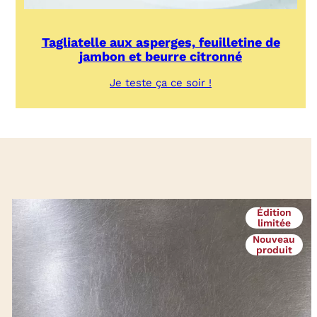
Tagliatelle aux asperges, feuilletine de
jambon et beurre citronné
:
Je teste ça ce soir !
Tagliatelle
aux
asperges,
feuilletine
de
jambon
et
beurre
citronné
Édition
limitée
Nouveau
produit