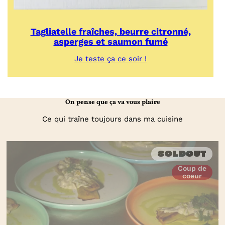
Tagliatelle fraîches, beurre citronné,
asperges et saumon fumé
:
Je teste ça ce soir !
Tagliatelle
fraîches,
beurre
citronné,
On pense que ça va vous plaire
asperges
et
Ce qui traîne toujours dans ma cuisine
saumon
fumé
Soldout
Coup de
coeur