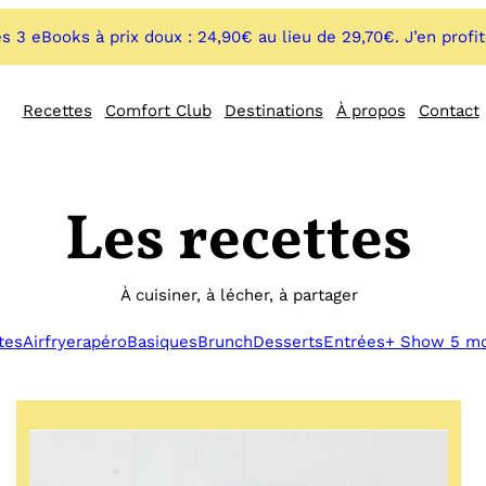
s 3 eBooks à prix doux : 24,90€ au lieu de 29,70€. J’en profi
Recettes
Comfort Club
Destinations
À propos
Contact
Les recettes
À cuisiner, à lécher, à partager
tes
Airfryer
apéro
Basiques
Brunch
Desserts
Entrées
+ Show 5 m