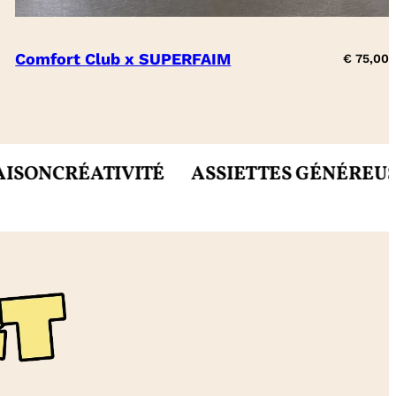
Comfort Club x SUPERFAIM
€
75,00
RÉATIVITÉ
ASSIETTES GÉNÉREUSES
MIE