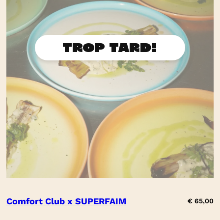
Comfort Club x SUPERFAIM
€
65,00