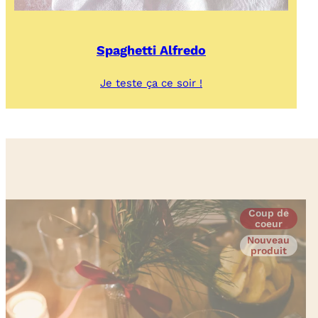
Spaghetti Alfredo
:
Je teste ça ce soir !
Spaghetti
Alfredo
Coup de
coeur
Nouveau
produit