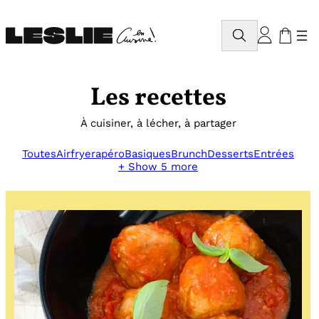
Aller
au
Rechercher
contenu
Les recettes
À cuisiner, à lécher, à partager
Toutes
Airfryer
apéro
Basiques
Brunch
Desserts
Entrées
+ Show 5 more