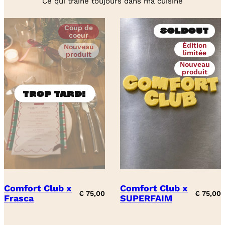
Ce qui traîne toujours dans ma cuisine
Coup de
Soldout
coeur
Édition
Nouveau
limitée
produit
Nouveau
produit
Comfort Club x
Comfort Club x
€
75,00
€
75,00
Frasca
SUPERFAIM