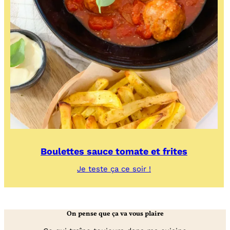
Boulettes sauce tomate et frites
:
Je teste ça ce soir !
Boulettes
sauce
tomate
et
On pense que ça va vous plaire
frites