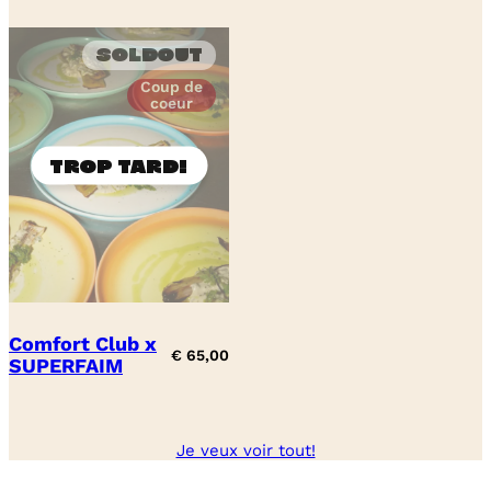
Soldout
Coup de
coeur
Comfort Club x
€
65,00
SUPERFAIM
Je veux voir tout!