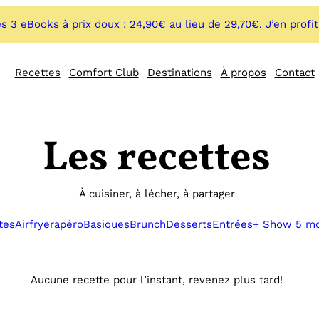
s 3 eBooks à prix doux : 24,90€ au lieu de 29,70€. J’en profi
Recettes
Comfort Club
Destinations
À propos
Contact
Les recettes
À cuisiner, à lécher, à partager
tes
Airfryer
apéro
Basiques
Brunch
Desserts
Entrées
+ Show 5 m
Aucune recette pour l’instant, revenez plus tard!