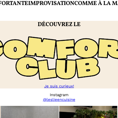
ANTE
IMPROVISATION
COMME À LA MAISO
DÉCOUVREZ LE
Je suis curieux!
Instagram
@leslieencuisine