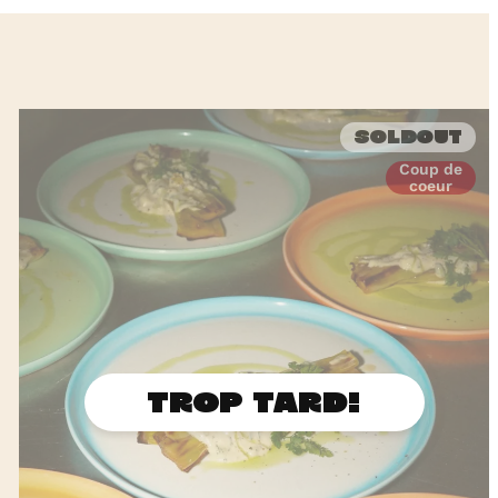
Soldout
Coup de
coeur