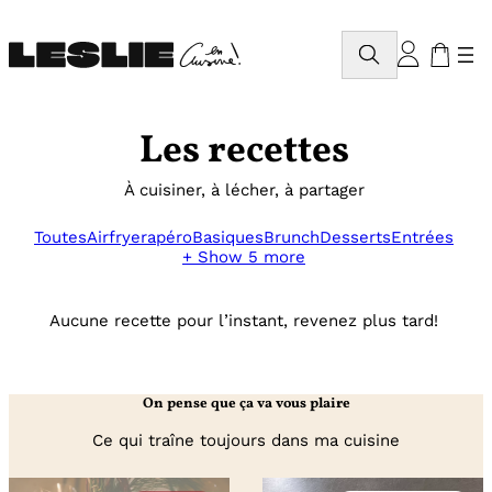
Aller
au
Rechercher
contenu
Les recettes
À cuisiner, à lécher, à partager
Toutes
Airfryer
apéro
Basiques
Brunch
Desserts
Entrées
+ Show 5 more
Aucune recette pour l’instant, revenez plus tard!
On pense que ça va vous plaire
Ce qui traîne toujours dans ma cuisine