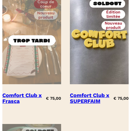
Coup de
Soldout
coeur
Édition
Nouveau
limitée
produit
Nouveau
produit
Comfort Club x
Comfort Club x
€
75,00
€
75,00
Frasca
SUPERFAIM