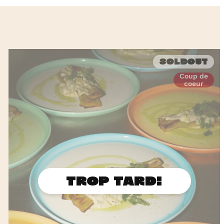
Soldout
Coup de
coeur