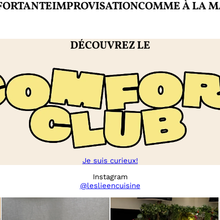
ANTE
IMPROVISATION
COMME À LA MAISO
DÉCOUVREZ LE
Je suis curieux!
Instagram
@leslieencuisine