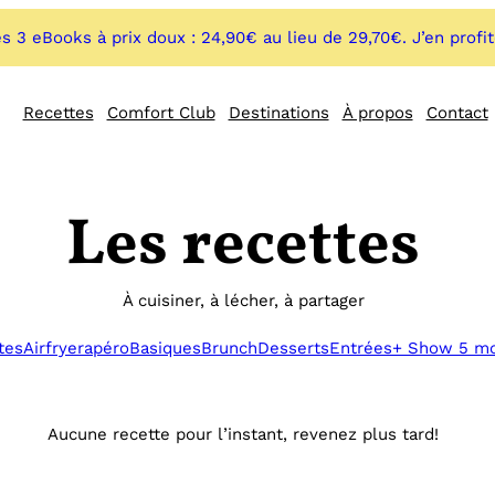
s 3 eBooks à prix doux : 24,90€ au lieu de 29,70€. J’en profi
Recettes
Comfort Club
Destinations
À propos
Contact
Les recettes
À cuisiner, à lécher, à partager
tes
Airfryer
apéro
Basiques
Brunch
Desserts
Entrées
+ Show 5 m
Aucune recette pour l’instant, revenez plus tard!