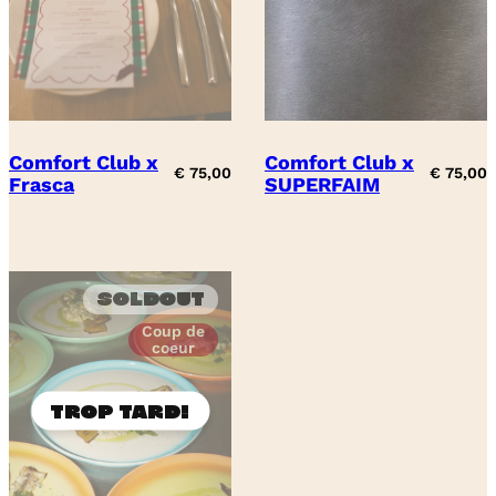
Comfort Club x
Comfort Club x
€
75,00
€
75,00
Frasca
SUPERFAIM
Soldout
Coup de
coeur