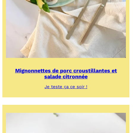
Mignonnettes de porc croustillantes et
salade citronnée
:
Je teste ça ce soir !
Mignonnettes
de
porc
croustillantes
et
salade
citronnée