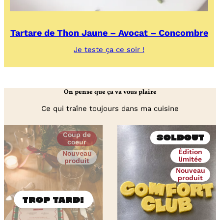
Tartare de Thon Jaune – Avocat – Concombre
:
Je teste ça ce soir !
Tartare
de
Thon
Jaune
On pense que ça va vous plaire
–
Avocat
Ce qui traîne toujours dans ma cuisine
–
Concombre
Coup de
Soldout
coeur
Édition
Nouveau
limitée
produit
Nouveau
produit