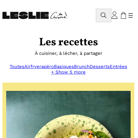
Aller
au
Rechercher
contenu
Les recettes
À cuisiner, à lécher, à partager
Toutes
Airfryer
apéro
Basiques
Brunch
Desserts
Entrées
+ Show 5 more