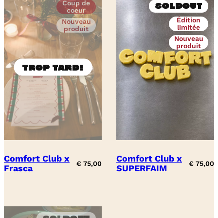
Coup de
Soldout
coeur
Édition
Nouveau
limitée
produit
Nouveau
produit
Comfort Club x
Comfort Club x
€
75,00
€
75,00
Frasca
SUPERFAIM