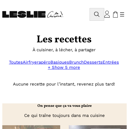
Aller
au
Rechercher
contenu
Les recettes
À cuisiner, à lécher, à partager
Toutes
Airfryer
apéro
Basiques
Brunch
Desserts
Entrées
+ Show 5 more
Aucune recette pour l’instant, revenez plus tard!
On pense que ça va vous plaire
Ce qui traîne toujours dans ma cuisine