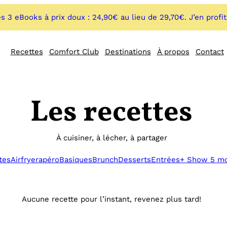
s 3 eBooks à prix doux : 24,90€ au lieu de 29,70€. J’en profi
Recettes
Comfort Club
Destinations
À propos
Contact
Les recettes
À cuisiner, à lécher, à partager
tes
Airfryer
apéro
Basiques
Brunch
Desserts
Entrées
+ Show 5 m
Aucune recette pour l’instant, revenez plus tard!