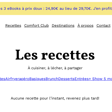
s 3 eBooks à prix doux : 24,90€ au lieu de 29,70€. J’en profi
Recettes
Comfort Club
Destinations
À propos
Contact
Les recettes
À cuisiner, à lécher, à partager
tes
Airfryer
apéro
Basiques
Brunch
Desserts
Entrées
+ Show 5 m
Aucune recette pour l’instant, revenez plus tard!