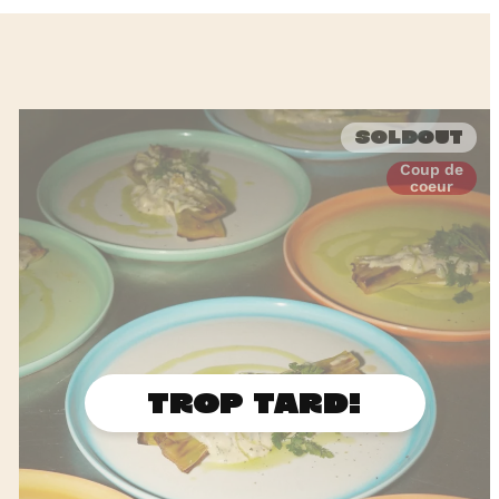
Soldout
Coup de
coeur