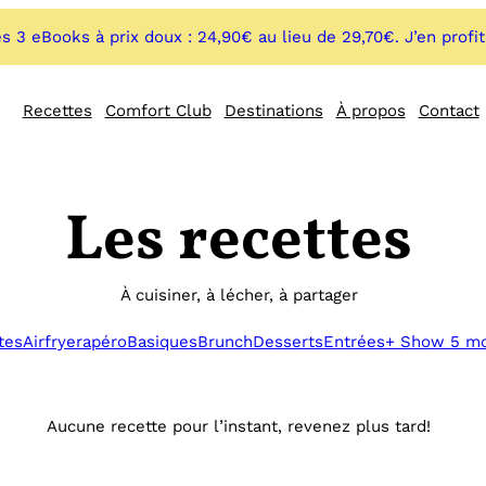
s 3 eBooks à prix doux : 24,90€ au lieu de 29,70€. J’en profi
Recettes
Comfort Club
Destinations
À propos
Contact
Les recettes
À cuisiner, à lécher, à partager
tes
Airfryer
apéro
Basiques
Brunch
Desserts
Entrées
+ Show 5 m
Aucune recette pour l’instant, revenez plus tard!