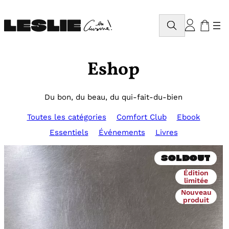
Aller
au
Rechercher
contenu
Eshop
Du bon, du beau, du qui-fait-du-bien
Toutes les catégories
Comfort Club
Ebook
Essentiels
Événements
Livres
Soldout
Édition
limitée
Nouveau
produit