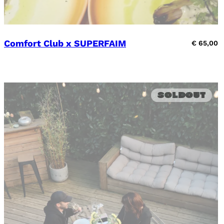
Comfort Club x SUPERFAIM
€
65,00
Soldout